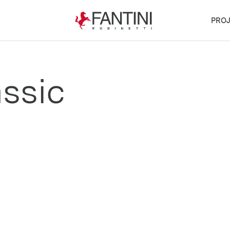
PROJ
assic